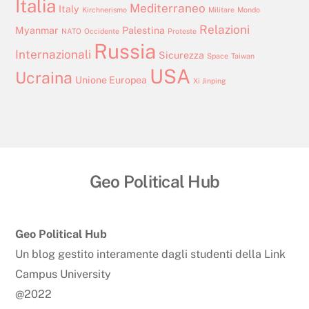
Italia
Mediterraneo
Italy
Kirchnerismo
Militare
Mondo
Relazioni
Myanmar
Palestina
NATO
Occidente
Proteste
Russia
Internazionali
Sicurezza
Space
Taiwan
USA
Ucraina
Unione Europea
Xi Jinping
Geo Political Hub
Back
To
Top
Geo Political Hub
Un blog gestito interamente dagli studenti della Link
Campus University
@2022