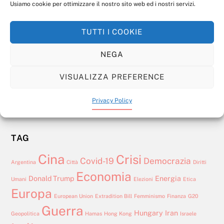
Usiamo cookie per ottimizzare il nostro sito web ed i nostri servizi.
Dopo Wagner: l’influenza russa in Africa si fa locale
21 FEBBRAIO 2022
Oltre l’ombrello americano: la sicurezza europea
TUTTI I COOKIE
Il Mattarella bis e la crisi dei
nel nuovo ordine transatlantico
partiti
NEGA
Inventare il Terzo Mondo: da progetto politico ad
Europe
VISUALIZZA PREFERENCE
attore globale
Libia: Dimensione Marittima e Crisi della Sovranità
Privacy Policy
TAG
Cina
Crisi
Covid-19
Democrazia
Argentina
Città
Diritti
Economia
Donald Trump
Energia
Umani
Elezioni
Etica
Europa
European Union
Extradition Bill
Femminismo
Finanza
G20
Guerra
Hungary
Iran
Geopolitica
Hamas
Hong Kong
Israele