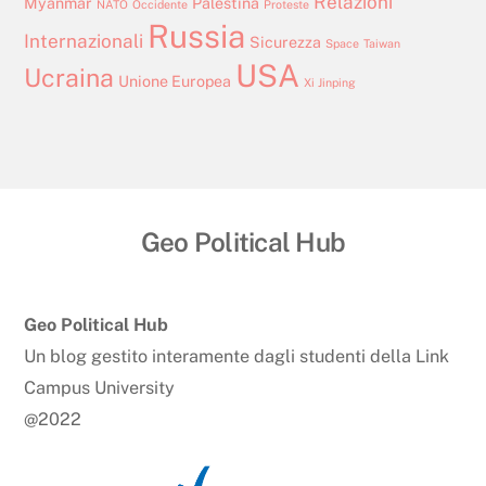
Relazioni
Myanmar
Palestina
NATO
Occidente
Proteste
Russia
Internazionali
Sicurezza
Space
Taiwan
USA
Ucraina
Unione Europea
Xi Jinping
Geo Political Hub
Back
To
Top
Geo Political Hub
Un blog gestito interamente dagli studenti della Link
Campus University
@2022