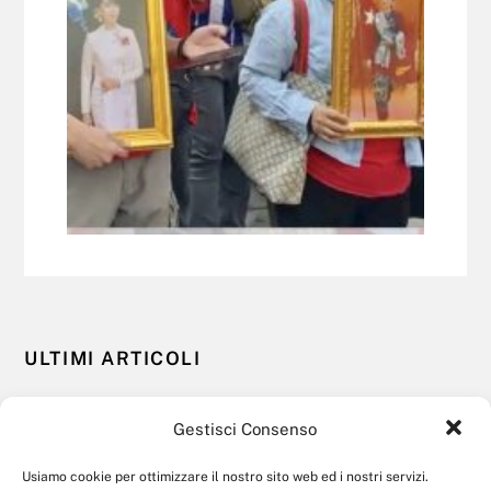
ULTIMI ARTICOLI
La sovranità finanziaria europea nell’era digitale
Gestisci Consenso
3 NOVEMBRE 2021
Dopo Wagner: l’influenza russa in Africa si fa locale
Usiamo cookie per ottimizzare il nostro sito web ed i nostri servizi.