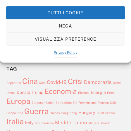
Myanmar, quando
Oltre l’ombrello americano: la sicurezza europea
l’indifferenza giustifica la
nel nuovo ordine transatlantico
TUTTI I COOKIE
forza per il mantenimento
Inventare il Terzo Mondo: da progetto politico ad
NEGA
della democrazia
attore globale
VISUALIZZA PREFERENCE
Asia
Libia: Dimensione Marittima e Crisi della Sovranità
Privacy Policy
TAG
Cina
Crisi
Covid-19
Democrazia
Argentina
Città
Diritti
Economia
Donald Trump
Energia
Umani
Elezioni
Etica
Europa
European Union
Extradition Bill
Femminismo
Finanza
G20
Guerra
Hungary
Iran
Geopolitica
Hamas
Hong Kong
Israele
Italia
Mediterraneo
Italy
Kirchnerismo
Militare
Mondo