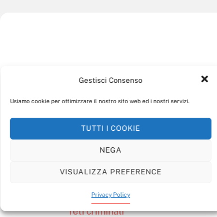
Gestisci Consenso
Usiamo cookie per ottimizzare il nostro sito web ed i nostri servizi.
TUTTI I COOKIE
NEGA
VISUALIZZA PREFERENCE
L’economia delle
Privacy Policy
reti criminali